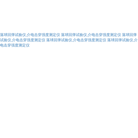
落球回弹试验仪,介电击穿强度测定仪
落球回弹试验仪,介电击穿强度测定仪
落球回弹
试验仪,介电击穿强度测定仪
落球回弹试验仪,介电击穿强度测定仪
落球回弹试验仪,介
电击穿强度测定仪