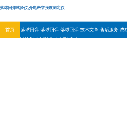
落球回弹试验仪,介电击穿强度测定仪
首页
落球回弹
落球回弹
落球回弹
技术文章
售后服务
成
试验仪,介
试验仪,介
试验仪,介
电击穿强
电击穿强
电击穿强
度测定仪
度测定仪
度测定仪