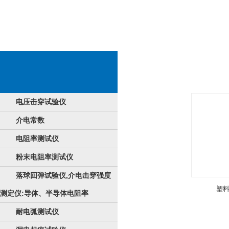
服务展示会
电压击穿试验仪
介电常数
电阻率测试仪
粉末电阻率测试仪
落球回弹试验仪,介电击穿强度
塑
测定仪:导体、半导体电阻率
耐电弧测试仪