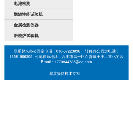
电池检测
燃烧性能试验机
金属检测仪器
焙烧炉试验机
联系起来办公固定电话：010-57223836 转移办公固定电话：
13581986395 公司联系地址：合肥市昌平区百善镇王庄工业化的园
Email：1770844735@qq.com
易展提供技术支持