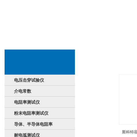
產品展示台
电压击穿试验仪
介电常数
电阻率测试仪
粉末电阻率测试仪
导体、半导体电阻率
斯科特
耐电弧测试仪