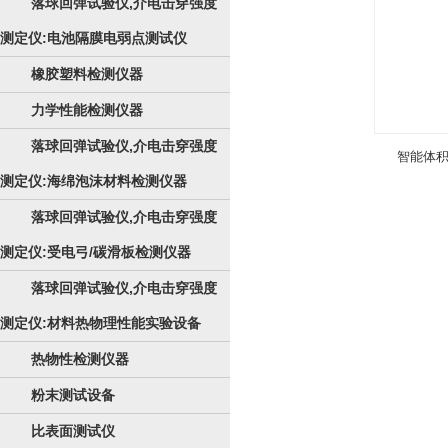
落球回弹试验仪,介电击穿强度
测定仪:电池隔膜电弱点测试仪
橡胶塑料检测仪器
力学性能检测仪器
落球回弹试验仪,介电击穿强度
智能体
测定仪:海绵泡沫材料检测仪器
落球回弹试验仪,介电击穿强度
测定仪:受电弓/碳滑板检测仪器
落球回弹试验仪,介电击穿强度
测定仪:材料热物理性能实验设备
热物性检测仪器
粉末测试设备
比表面测试仪