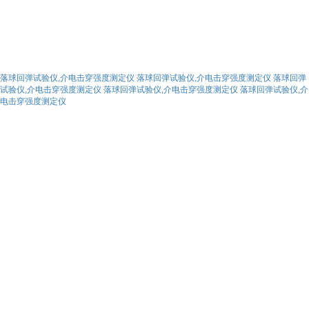
落球回弹试验仪,介电击穿强度测定仪
落球回弹试验仪,介电击穿强度测定仪
落球回弹
试验仪,介电击穿强度测定仪
落球回弹试验仪,介电击穿强度测定仪
落球回弹试验仪,介
电击穿强度测定仪