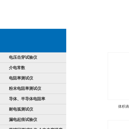
品牌展示台
电压击穿试验仪
介电常数
电阻率测试仪
粉末电阻率测试仪
导体、半导体电阻率
体积
耐电弧测试仪
漏电起痕试验仪