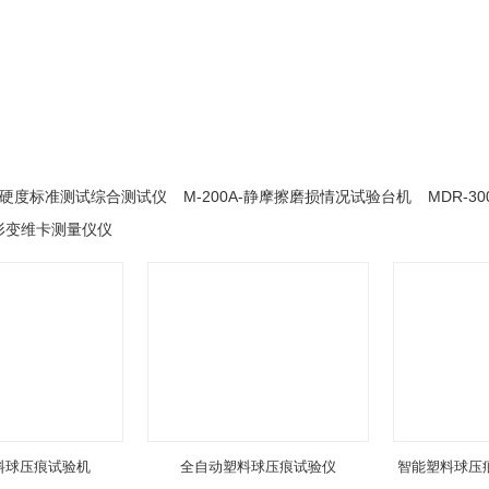
压印硬度标准测试综合测试仪
M-200A-静摩擦磨损情况试验台机
MDR-
发生形变维卡测量仪仪
料球压痕试验机
全自动塑料球压痕试验仪
智能塑料球压