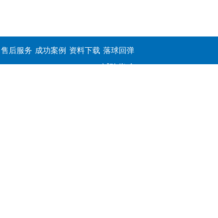
售后服务
成功案例
资料下载
落球回弹
试验仪,介
电击穿强
度测定仪