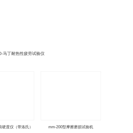
300-马丁耐热性疲劳试验仪
痕硬度仪（带洛氏）
mm-200型摩擦磨损试验机