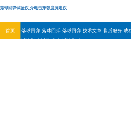
落球回弹试验仪,介电击穿强度测定仪
首页
落球回弹
落球回弹
落球回弹
技术文章
售后服务
成
试验仪,介
试验仪,介
试验仪,介
电击穿强
电击穿强
电击穿强
度测定仪
度测定仪
度测定仪