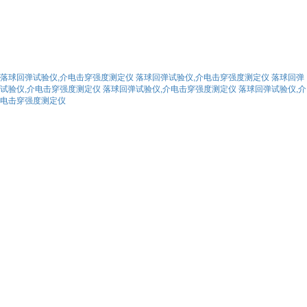
落球回弹试验仪,介电击穿强度测定仪
落球回弹试验仪,介电击穿强度测定仪
落球回弹
试验仪,介电击穿强度测定仪
落球回弹试验仪,介电击穿强度测定仪
落球回弹试验仪,介
电击穿强度测定仪