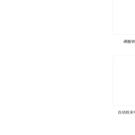
磷酸
自动粉末