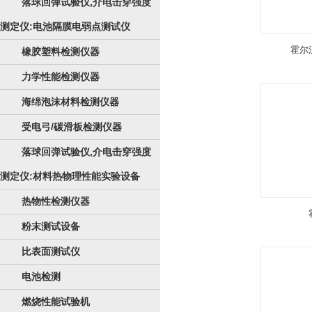
落球回弹试验仪,介电击穿强度
测定仪:电池隔膜电弱点测试仪
霍尔
橡胶塑料检测仪器
力学性能检测仪器
海绵泡沫材料检测仪器
受电弓/碳滑板检测仪器
落球回弹试验仪,介电击穿强度
测定仪:材料热物理性能实验设备
热物性检测仪器
粉末测试设备
比表面测试仪
电池检测
燃烧性能试验机